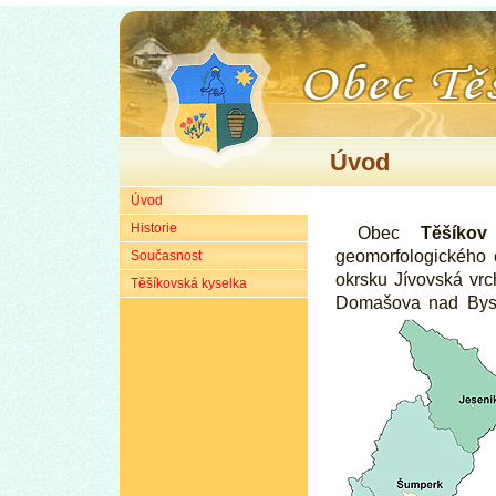
Úvod
Úvod
Historie
Obec
Těšíkov
geomorfologického 
Současnost
okrsku Jívovská vrc
Těšíkovská kyselka
Domašova nad Byst