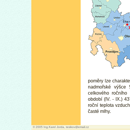
poměry lze charakte
nadmořské výšce 
celkového ročního
období (IV. - IX.) 
roční teplota vzduch
časté mlhy.
© 2005 Ing.Karel Jorda,
tesikov@email.cz